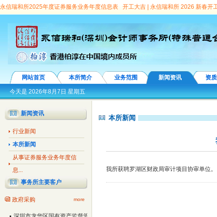
永信瑞和所2025年度证券服务业务年度信息表
开工大吉 | 永信瑞和所 2026 新春
顾问团专家
永信瑞和所亮相第十九届深圳金博会 深度解读城投平台转型之道
连续
向选择见面会”圆满举办
龙华区委常委、副区长王殿甲会见永信瑞和所首席合伙人、
信瑞和所党支部第7次荣获“先进基层党组织”称号
会计师事务所证券服务业务信息
暨“七一”表彰、行业诚信建设汇报演出隆重举行
“鹏城启航”事务所品牌故事之—— 
丨永信国际所成员踊跃捐款支援疫情防控
校所联合 | 华立学院与永信国际所合作洽
网站首页
本所简介
业务范围
新闻资讯
资质
价百强
参观党群服务中心 增强自身党性意识
我所经招标接受大鹏新区南澳街道办
今天是
2026年8月7日 星期五
所3名注册会计师及1名助理担任协审
我所接受深圳市国资委委托，对深圳五洲宾馆
新闻资讯
本所新闻
建设公司、深圳音乐厅、深圳大剧院、深圳市粤剧团、深投教育公司有限公司、投控幼
行业新闻
科植物保护研究中心原法定代表人刘仲健任期经济责任专项审计
我所中标深圳市投
本所新闻
所中标广东省丝绸纺织集团有限公司及下属公司审计
我所接受深圳市宝安区观澜街
从事证券服务业务年度信
市宝安区石岩街道办事处委托，并对其辖社区25家股份合作公司董事长任期经济责任
我所获聘罗湖区财政局审计项目协审单位。
息...
任期经济责任进行专项审计
我所中标标深圳市罗湖区教育局下属学校校长离任经济
事务所主要客户
服务类预选承包商。
我所中标深圳市政府采购会计中介服务类项目预选供应商
我
政府采购
more
区财政局审计项目协审单位
我所中标深圳市宝安区沙井街道办事处所辖社区10个股
深圳市龙华区国有资产监督管理局